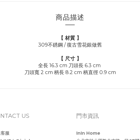
商品描述
【 材質 】
309不銹鋼 / 復古雪花銀做舊
【 尺寸 】
全長 16.3 cm 刀頭長 6.3 cm
刀頭寬 2 cm 柄長 8.2 cm 柄直徑 0.9 cm
NTACT US
門市資訊
上客服
InIn Home