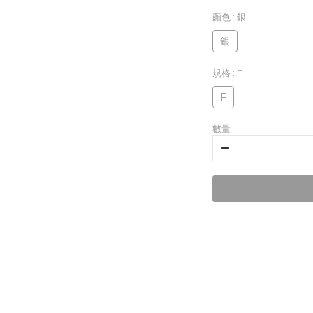
顏色
: 銀
銀
規格
: F
F
數量