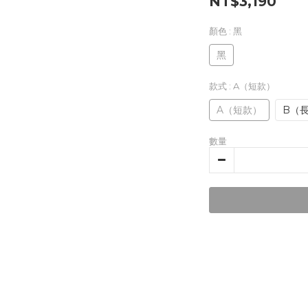
NT$3,190
顏色
: 黑
黑
款式
: A（短款）
A（短款）
B（
數量