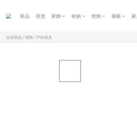
新品
現貨
家飾
收納
燈飾
園藝
家
全部商品
/
燈飾
/
戶外燈具