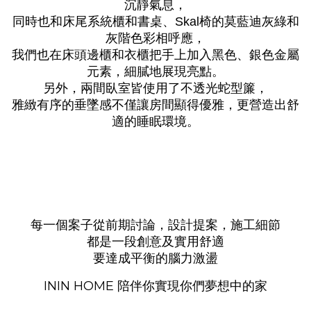
沉靜氣息，
同時也和床尾系統櫃和書桌、
椅的莫藍迪灰綠和
Skal
灰階色彩相呼應，
我們也在床頭邊櫃和衣櫃把手上加入黑色、銀色金屬
元素，細膩地展現亮點。
另外，兩間臥室皆使用了不透光蛇型簾，
雅緻有序的垂墜感不僅讓房間顯得優雅，更營造出舒
適的睡眠環境。
每一個案子從前期討論，設計提案，施工細節
都是一段創意及實用舒適
要達成平衡的腦力激盪
ININ HOME 陪伴你實現你們夢想中的家