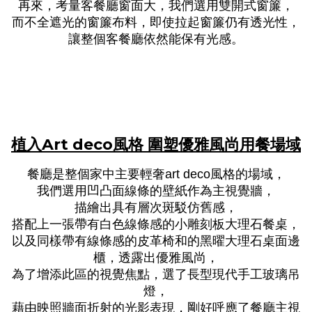
再來，考量客餐廳窗面大，我們選用雙開式窗簾，
而不全遮光的窗簾布料，即使拉起窗簾仍有透光性，
讓整個客餐廳依然能保有光感。
植入
Art deco
風格
圍塑優雅風尚用餐場域
餐廳是整個家中主要輕奢
風格的場域，
art deco
我們選用凹凸面線條的壁紙作為主視覺牆，
描繪出具有層次斑駁仿舊感，
搭配上一張帶有白色線條感的小雕刻板大理石餐桌，
以及同樣帶有線條感的皮革椅和的黑曜大理石桌面邊
櫃，透露出優雅風尚，
為了增添此區的視覺焦點，選了長型現代手工玻璃吊
燈，
藉由映照牆面折射的光影表現，剛好呼應了餐廳主視