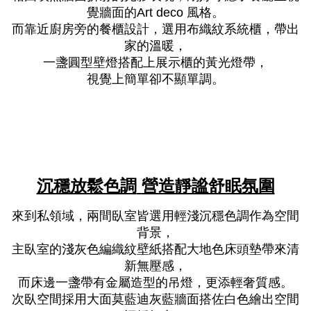
覺牆面的
風格。
Art deco
而靠近廚房旁的餐櫃設計，選用布織紋系統櫃，帶出
家的溫暖，
一盞圓型壁燈搭配上展示櫃的黃光燈帶，
視覺上簡單卻不顯單調。
沉穩放鬆色調
營造靜謐舒眠氛圍
來到私領域，兩間臥室皆選用輕淺沉穩色調作為空間
背景，
主臥室的淺灰色編織紋壁紙搭配大地色床頭墊帶來清
新無壓感，
而床邊一盞帶有金屬造型的吊燈，更添輕奢質感。
次臥空間採用大面莫藍迪灰藍牆面搭佐白色繪出空間