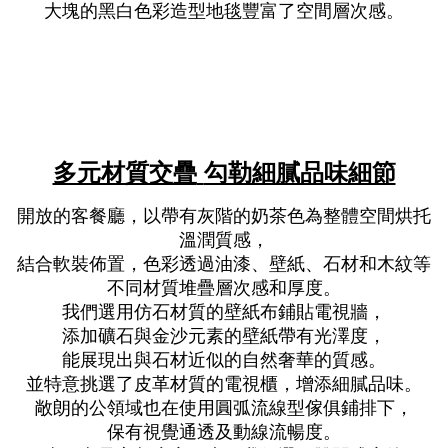
大塊的黑白色彩造型地毯豐富了空間層次感。
多元材質交疊
勾勒細膩品味細節
開放的客餐廳，以帶有灰階的奶茶色為整體空間烘托
溫潤質感，
結合軟裝佈置，色彩透過油漆、壁紙、石材和木紋等
不同材質堆疊層次感和厚度。
我們選用仿石材質的壁紙布鋪貼電視牆，
添加礦石與金沙元素的壁紙帶有光澤度，
能展現出與石材近似的自然奢華的質感。
並特意挑選了皮革材質的電視櫃，增添細膩品味。
敞朗的公領域也在使用圓弧流線型傢俱鋪排下，
保有視覺通透及動線流暢度。