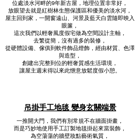
位處淡水河畔的
年新古屋，地理位置非常好，
9
放眼望去就是紅樹林生態保護區和優美的淡水河，
屋主回到家，一開窗遠山、河景及藍天白雲隨即映入
眼簾，
這次我們以輕奢風度假宅做為空間設計主軸，
去繁從簡，沒有過多的裝修，
從硬體設備、傢俱到軟件飾品燈飾，經由材質、色澤
與造型，
創建出完整到位的輕奢質感生活環境，
讓屋主週末得以來此愜意放鬆度假小憩。
吊掛手工地毯
變身玄關端景
一推開大門，我們有別常規不在牆面掛畫，
而是巧妙地使用手工訂製地毯掛起來當裝飾，
為空蕩蕩的牆壁妝點藝術氣質，