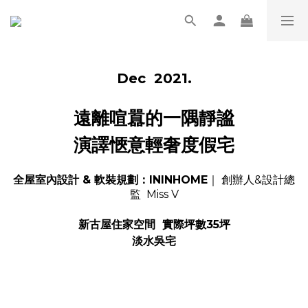
Dec 2021.
遠離喧囂的一隅靜謐
演譯愜意輕奢度假宅
全屋室內設計 & 軟裝規劃：ININHOME
｜ 創辦人&設計總
監 Miss V
新古屋住家空間 實際坪數35坪
淡水吳宅