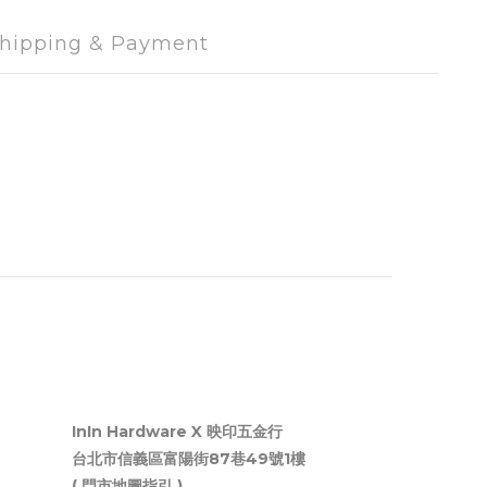
hipping & Payment
InIn Hardware X 映印五金行
台北市信義區富陽街87巷49號1樓
( 門市地圖指引 )