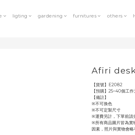
e
ligting
gardening
furnitures
others
Afiri des
【貨號】E2082
【預購】25~40個工作
【備註】
※不可換色
※不可定製尺寸
※運費另計，下單前請
※所有商品圖片皆為實
因素，照片與實物會略