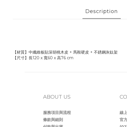
Description
【材質】中纖維板貼深胡桃木皮 + 馬鞍硬皮 + 不銹鋼灰鈦架
【尺寸】長120 x 寬60 x 高76 cm
ABOUT US
CO
服務項目與流程
線
條款與細則
官方
付款與出貨
(0