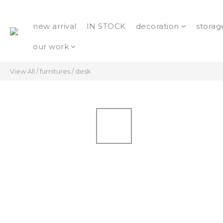
new arrival
IN STOCK
decoration
storag
our work
View All
/
furnitures
/
desk