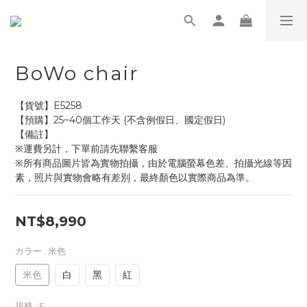
BoWo chair
【貨號】E5258
【預購】25~40個工作天 (不含例假日、國定假日)
【備註】
※運費另計，下單前請先聯繫客服
※所有商品圖片皆為實物拍攝，由於電腦螢幕色差、拍攝光線等因
素，照片與實物會略有差別，最終顏色以實際商品為準。
NT$8,990
カラー
: 米色
米色
白
黑
紅
規格
: F