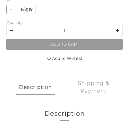
F
F/現貨
Quantity
ADD TO CART
Add to Wishlist
Shipping &
Description
Payment
Description