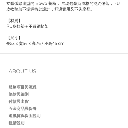
立體弧線造型的 Bowo 餐椅， 展現包豪斯風格的簡約俐落，PU
皮軟墊加不鏽鋼椅架設計，舒適實用又不失摩登。
【材質】
PU皮軟墊＋不鏽鋼椅架
【尺寸】
長52 x 寛54 x 高76 / 座高45 cm
ABOUT US
服務項目與流程
條款與細則
付款與出貨
五金商品與保養
退換貨與保固說明
租借說明