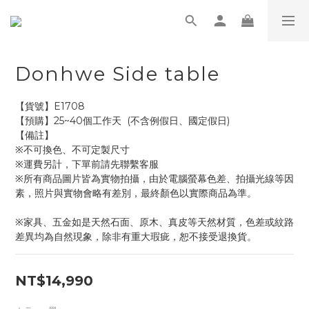
Donhwe Side table
【貨號】E1708
【預購】25~40個工作天  (不含例假日、國定假日)
【備註】
※不可換色、不可定製尺寸
※運費另計，下單前請先聯繫客服
※所有商品圖片皆為實物拍攝，由於電腦螢幕色差、拍攝光線等因
素，照片與實物會略有差別，最終顏色以實際商品為準。
※家具、五金如是天然石面、原木、真皮等天然材質，色差或紋路
差異均為自然現象，除非有重大瑕疵，恕不接受退換貨。
NT$14,990