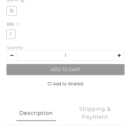
カラー
: 黑
黑
規格
: F
F
Quantity
ADD TO CART
Add to Wishlist
Shipping &
Description
Payment