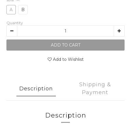
A
B
Quantity
ADD TO CART
Add to Wishlist
Shipping &
Description
Payment
Description