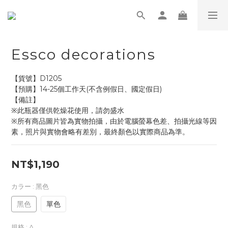
Essco decorations
【貨號】D1205
【預購】14-25個工作天(不含例假日、國定假日)
【備註】
※此瓶器僅供乾燥花使用，請勿盛水
※所有商品圖片皆為實物拍攝，由於電腦螢幕色差、拍攝光線等因
素，照片與實物會略有差別，最終顏色以實際商品為準。
NT$1,190
カラー
: 黑色
黑色
單色
規格
: A