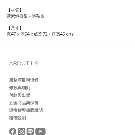
【材質】
碳素鋼框架＋馬鞍皮
【尺寸】
寬47 x 深54 x 總高72 / 座高45 cm
ABOUT US
服務項目與流程
條款與細則
付款與出貨
五金商品與保養
退換貨與保固說明
租借說明