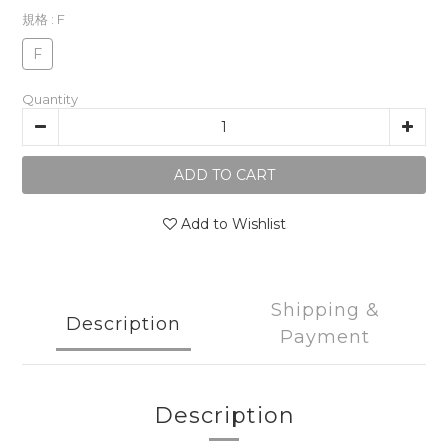
規格
: F
F
Quantity
ADD TO CART
Add to Wishlist
Shipping &
Description
Payment
Description