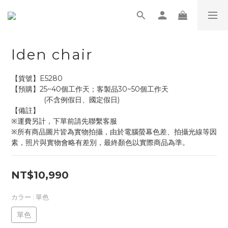
Iden chair
【貨號】E5280
【預購】25~40個工作天；客製品30~50個工作天
                (不含例假日、國定假日)
【備註】
※運費另計，下單前請先聯繫客服
※所有商品圖片皆為實物拍攝，由於電腦螢幕色差、拍攝光線等因
素，照片與實物會略有差別，最終顏色以實際商品為準。
NT$10,990
カラー
: 單色
單色