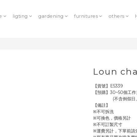
e
ligting
gardening
furnitures
others
Loun cha
【貨號】E5339
【預購】30~50個工作
               
【備註】
※不可拆洗
※可換色，價格另計
※不可訂製尺寸
※運費另計，下單前請