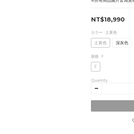
※所有商品圖片皆為實
NT$18,990
カラー
: 土黃色
土黃色
深灰色
規格
: F
F
Quantity