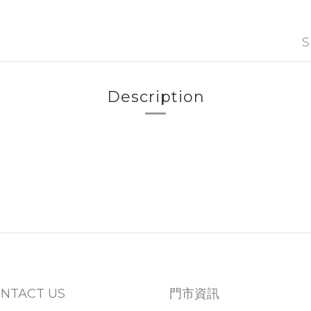
S
Description
NTACT US
門市資訊