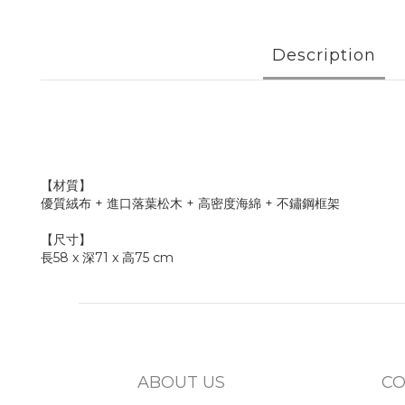
Description
【材質】
優質絨布 + 進口落葉松木 + 高密度海綿 + 不鏽鋼框架
【尺寸】
長58 x 深71 x 高75 cm
ABOUT US
CO