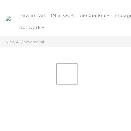
new arrival
IN STOCK
decoration
storag
our work
View All
/
new arrival