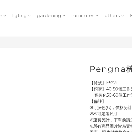
e
ligting
gardening
furnitures
others
Pengna
【貨號】E5221
【預購】40-50個工作
    客製化50-60
【備註】
※可換色(G)，價格另計
※不可定製尺寸
※運費另計，下單前請
※所有商品圖片皆為實