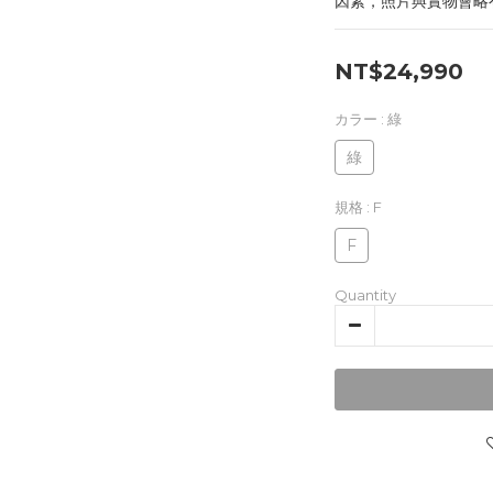
因素，照片與實物會略
NT$24,990
カラー
: 綠
綠
規格
: F
F
Quantity