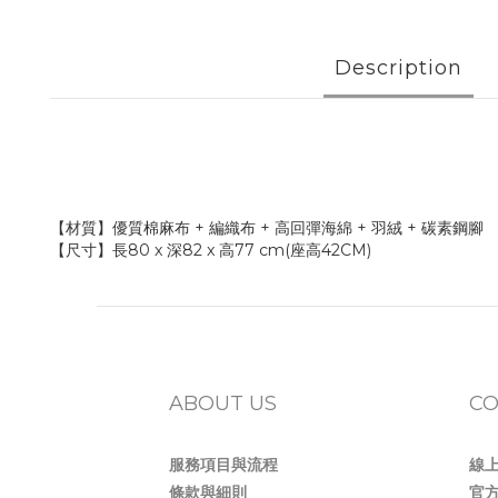
Description
【材質】優質棉麻布 + 編織布 + 高回彈海綿 + 羽絨 + 碳素鋼腳
【尺寸】長80 x 深82 x 高77 cm(座高42CM)
ABOUT US
CO
服務項目與流程
線
條款與細則
官方