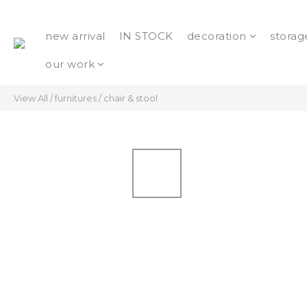
new arrival
IN STOCK
decoration
storag
our work
View All
/
furnitures
/
chair & stool