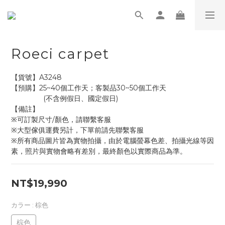
Roeci carpet
【貨號】A3248
【預購】25~40個工作天；客製品30~50個工作天
                (不含例假日、國定假日)
【備註】
※可訂製尺寸/顏色，請聯繫客服
※大型傢俱運費另計，下單前請先聯繫客服
※所有商品圖片皆為實物拍攝，由於電腦螢幕色差、拍攝光線等因
素，照片與實物會略有差別，最終顏色以實際商品為準。
NT$19,990
カラー
: 棕色
棕色