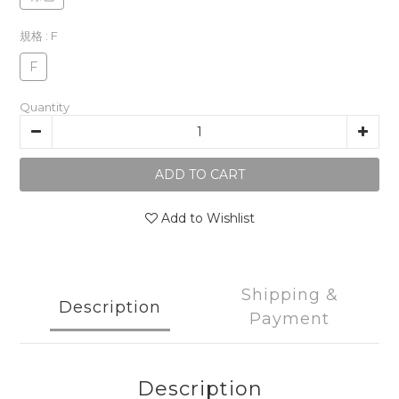
規格
: F
F
Quantity
ADD TO CART
Add to Wishlist
Shipping &
Description
Payment
Description