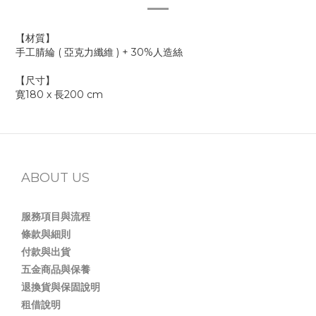
【材質】
手工腈綸 ( 亞克力纖維 ) + 30%人造絲
【尺寸】
寛180 x 長200 cm
ABOUT US
服務項目與流程
條款與細則
付款與出貨
五金商品與保養
退換貨與保固說明
租借說明