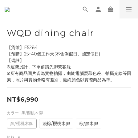
WQD dining chair
【貨號】E5284
【預購】25~40個工作天(不含例假日、國定假日)
【備註】
※運費另計，下單前請先聯繫客服
※所有商品圖片皆為實物拍攝，由於電腦螢幕色差、拍攝光線等因
素，照片與實物會略有差別，最終顏色以實際商品為準。
NT$6,990
カラー
: 黑/櫻桃木腳
黑/櫻桃木腳
淺棕/櫻桃木腳
棕/黑木腳
規格
: F