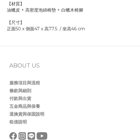
【材質】
油蠟皮 + 高密度泡綿椅墊 + 白蠟木椅腳
【尺寸】
正面50 x 側面47 x 高77.5 / 坐高46 cm
ABOUT US
服務項目與流程
條款與細則
付款與出貨
五金商品與保養
退換貨與保固說明
租借說明