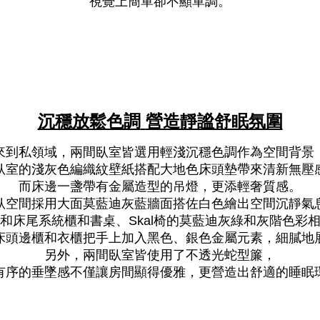
視覺上簡單卻不顯單調。
沉穩放鬆色調
營造靜謐舒眠氛圍
來到私領域，兩間臥室皆選用輕淺沉穩色調作為空間背景
臥室的淺灰色編織紋壁紙搭配大地色床頭墊帶來清新無壓
而床邊一盞帶有金屬造型的吊燈，更添輕奢質感。
臥空間採用大面莫藍迪灰藍牆面搭佐白色繪出空間沉靜氣
和床尾系統櫃和書桌、
椅的莫藍迪灰綠和灰階色彩
Skal
床頭邊櫃和衣櫃把手上加入黑色、銀色金屬元素，細膩地
另外，兩間臥室皆使用了不透光蛇型簾，
有序的垂墜感不僅讓房間顯得優雅，更營造出舒適的睡眠