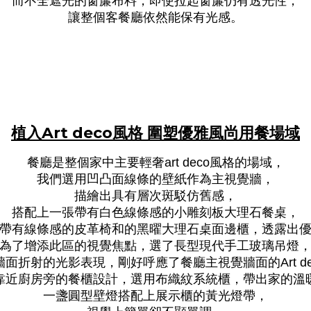
而不全遮光的窗簾布料，即使拉起窗簾仍有透光性，
讓整個客餐廳依然能保有光感。
植入
Art deco
風格
圍塑優雅風尚用餐場域
餐廳是整個家中主要輕奢
風格的場域，
art deco
我們選用凹凸面線條的壁紙作為主視覺牆，
描繪出具有層次斑駁仿舊感，
搭配上一張帶有白色線條感的小雕刻板大理石餐桌，
帶有線條感的皮革椅和的黑曜大理石桌面邊櫃，透露出
為了增添此區的視覺焦點，選了長型現代手工玻璃吊燈
牆面折射的光影表現，剛好呼應了餐廳主視覺牆面的
Art 
靠近廚房旁的餐櫃設計，選用布織紋系統櫃，帶出家的溫
一盞圓型壁燈搭配上展示櫃的黃光燈帶，