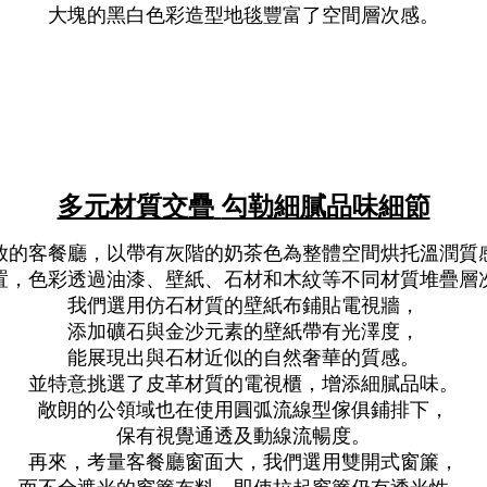
大塊的黑白色彩造型地毯豐富了空間層次感。
多元材質交疊
勾勒細膩品味細節
放的客餐廳，以帶有灰階的奶茶色為整體空間烘托溫潤質
置，色彩透過油漆、壁紙、石材和木紋等不同材質堆疊層
我們選用仿石材質的壁紙布鋪貼電視牆，
添加礦石與金沙元素的壁紙帶有光澤度，
能展現出與石材近似的自然奢華的質感。
並特意挑選了皮革材質的電視櫃，增添細膩品味。
敞朗的公領域也在使用圓弧流線型傢俱鋪排下，
保有視覺通透及動線流暢度。
再來，考量客餐廳窗面大，我們選用雙開式窗簾，