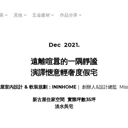
具
其他
五金建材
作品分享
Dec 2021.
遠離喧囂的一隅靜謐
演譯愜意輕奢度假宅
屋室內設計 & 軟裝規劃：ININHOME
｜ 創辦人&設計總監 Miss
新古屋住家空間 實際坪數35坪
淡水吳宅