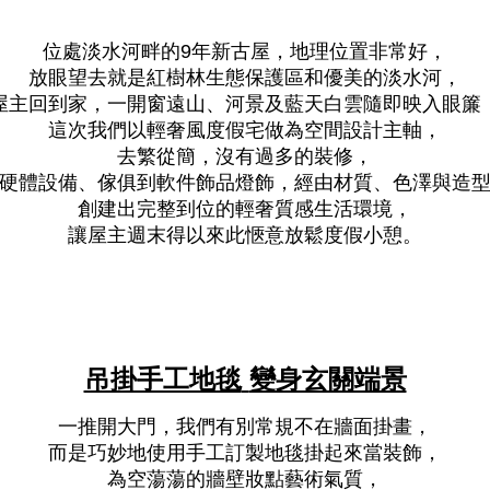
位處淡水河畔的
年新古屋，地理位置非常好，
9
放眼望去就是紅樹林生態保護區和優美的淡水河，
屋主回到家，一開窗遠山、河景及藍天白雲隨即映入眼簾
這次我們以輕奢風度假宅做為空間設計主軸，
去繁從簡，沒有過多的裝修，
硬體設備、傢俱到軟件飾品燈飾，經由材質、色澤與造
創建出完整到位的輕奢質感生活環境，
讓屋主週末得以來此愜意放鬆度假小憩。
吊掛手工地毯
變身玄關端景
一推開大門，我們有別常規不在牆面掛畫，
而是巧妙地使用手工訂製地毯掛起來當裝飾，
為空蕩蕩的牆壁妝點藝術氣質，