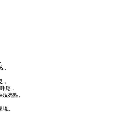
，
感，
息，
相呼應，
展現亮點。
環境。