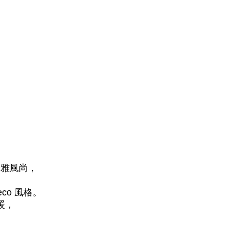
優雅風尚，
，
風格。
deco
暖，