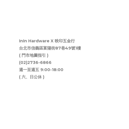
InIn Hardware X 映印五金行
台北市信義區富陽街87巷49號1樓
( 門市地圖指引 )
(02)2736-6866
週一至週五 9:00-18:00
( 六、日公休 )