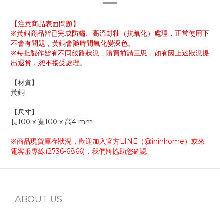
【注意商品表面問題】
※
黃銅商品皆已完成防鏽、高溫封釉（抗氧化）處理，正常使用下
不會有問題，黃銅會隨時間氧化變深色。
※每批製作皆有不同紋路狀況，
購買前請三思，如有因上述狀況提
出退貨，恕不接受處理。
【材質】
黃銅
【尺寸】
長100 x 寬100 x 高4 mm
※商品現貨庫存狀況，歡迎加入官方
LINE
（
@ininhome
）或來
電客服專線
(2736-6866)
，我們將協助您確認
ABOUT US