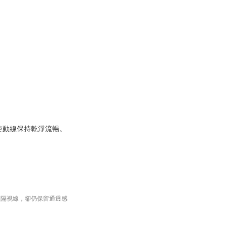
使動線保持乾淨流暢。
阻隔視線，卻仍保留通透感