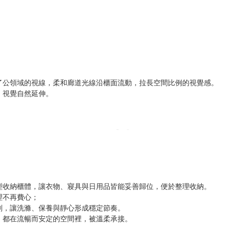
了公領域的視線，柔和廊道光線沿櫃面流動，拉長空間比例的視覺感。
，視覺自然延伸。
型收納櫃體，讓衣物、寢具與日用品皆能妥善歸位，便於整理收納。
理不再費心；
劃，讓洗滌、保養與靜心形成穩定節奏。
，都在流暢而安定的空間裡，被溫柔承接。