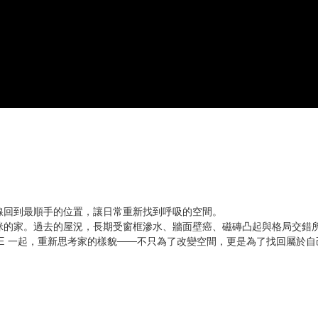
線回到最順手的位置，讓日常重新找到呼吸的空間。
咪的家。過去的屋況，長期受窗框滲水、牆面壁癌、磁磚凸起與格局交錯
OME 一起，重新思考家的樣貌——不只為了改變空間，更是為了找回屬於