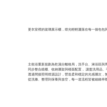
更衣室裡的玻璃展示櫃，燈光輕輕灑落在每一個包包
主衛浴重新規劃為乾濕分離格局，洗手台、淋浴區與
同步整合鏡櫃、收納層架與檯面配置， 讓盥洗用品、
透過間接照明燈源設計，營造柔和穩定的光感層次，
從洗滌、整理到保養與放空，每一道流程皆被細緻串聯，