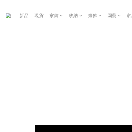
新品
現貨
家飾
收納
燈飾
園藝
家