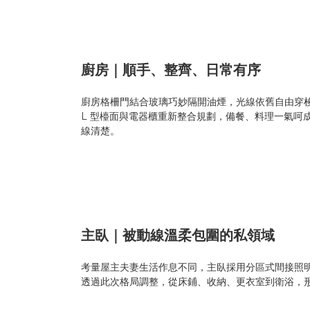
廚房｜順手、整齊、日常有序
廚房格柵門結合玻璃巧妙隔開油煙，光線依舊自由穿
L 型檯面與電器櫃重新整合規劃，備餐、料理一氣
線清楚。
主臥｜被動線溫柔包圍的私領域
考量屋主夫妻生活作息不同，主臥採用分區式間接照
透過此次格局調整，從床鋪、收納、更衣室到衛浴，