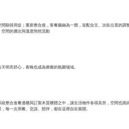
空間顯得局促；重新整合後，客餐廳融為一體，並配合主、次臥位置的調
，空間的層次與溫度悄然流動
白天明亮舒心，夜晚也成為療癒的氛圍場域。
系統整合進餐邊櫃與訂製木質櫃體之中，讓生活物件各得其所，空間也因
景，每一次用餐、交談、陪伴，都在這裡自在展開。