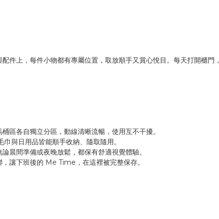
與配件上，每件小物都有專屬位置，取放順手又賞心悅目。每天打開櫃門
馬桶區各自獨立分區，動線清晰流暢，使用互不干擾。
毛巾與日用品皆能順手收納、隨取隨用。
無論晨間準備或夜晚放鬆，都保有舒適視覺體驗。
讓下班後的 Me Time，在這裡被完整保存。