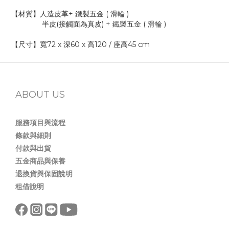
【材質】人造皮革+ 鐵製五金 ( 滑輪 )
半皮(接觸面為真皮) + 鐵製五金 ( 滑輪 )
【尺寸】寬72 x 深60 x 高120 / 座高45 cm
ABOUT US
服務項目與流程
條款與細則
付款與出貨
五金商品與保養
退換貨與保固說明
租借說明