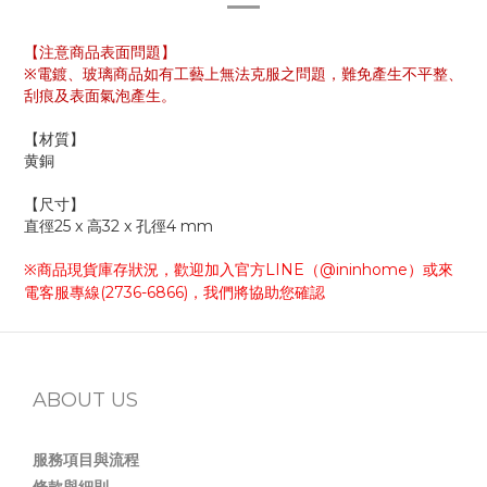
【注意商品表面問題】
※電鍍、玻璃商品如有工藝上無法克服之問題，難免產生不平整、
刮痕及表面氣泡產生。
【材質】
黄銅
【尺寸】
直徑25 x 高32 x 孔徑4 mm
※
商品現貨庫存狀況，歡迎加入官方
LINE
@ininhome
（
）或來
(2736-6866)
電客服專線
，我們將協助您確認
ABOUT US
服務項目與流程