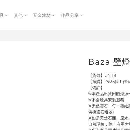
具
其他
五金建材
作品分享
Baza 壁
【貨號】C4118
【預購】25-35個工作
【備註】
※本產品出貨附贈燈源
※不含燈具安裝服務
※天然雲石，每一盞紋
供挑選石燈罩)
※如是天然石面、原木
自然現象，除非有重大