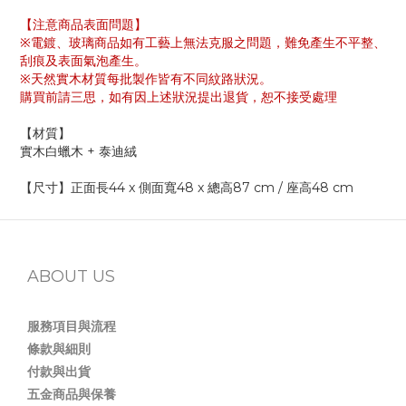
【注意商品表面問題】
※電鍍、玻璃商品如有工藝上無法克服之問題，難免產生不平整、
刮痕及表面氣泡產生。
※天然實木材質每批製作皆有不同紋路狀況。
購買前請三思，如有因上述狀況提出退貨，恕不接受處理
【材質】
實木白蠟木 + 泰迪絨
【尺寸】正面長44 x 側面寬48 x 總高87 cm / 座高48 cm
ABOUT US
服務項目與流程
條款與細則
付款與出貨
五金商品與保養