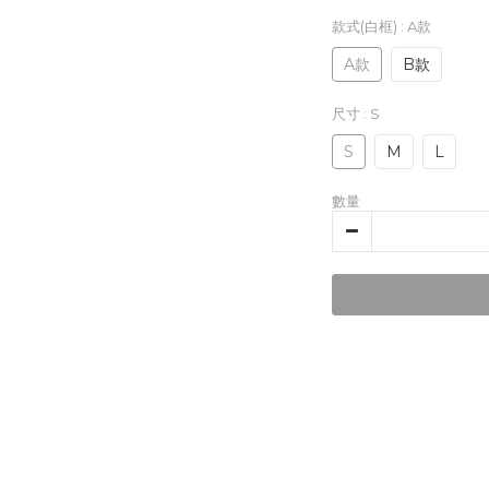
款式(白框)
: A款
A款
B款
尺寸
: S
S
M
L
數量