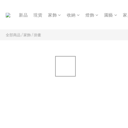
新品
現貨
家飾
收納
燈飾
園藝
家
全部商品
/
家飾
/
掛畫