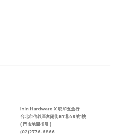
InIn Hardware X 映印五金行
台北市信義區富陽街87巷49號1樓
( 門市地圖指引 )
(02)2736-6866