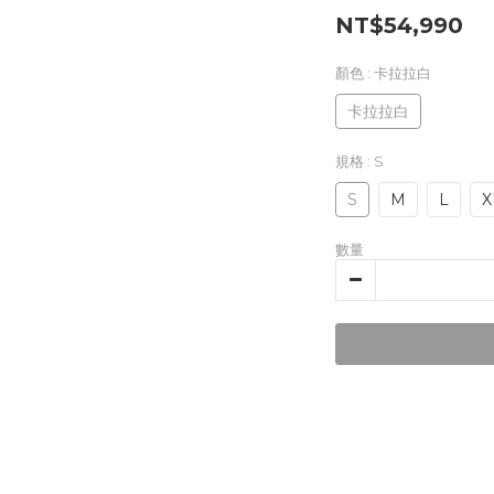
NT$54,990
顏色
: 卡拉拉白
卡拉拉白
規格
: S
S
M
L
X
數量