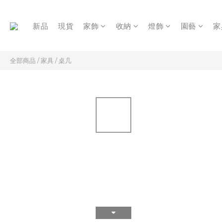
新品
現貨
家飾
收納
燈飾
園藝
家
全部商品
/
家具
/
桌几