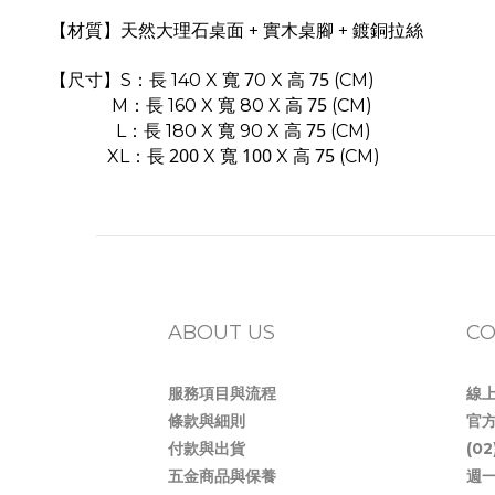
【材質】
天然大理石桌面 + 實木桌腳 + 鍍銅拉絲
長
寬 7
高 75
【
尺寸
】
S：
140 X
0 X
(CM)
長
寬
高 75
M：
160 X
80 X
(CM)
長
寬
高 75
L：
180 X
90 X
(CM)
長 200
寬 100
高 75
XL：
X
X
(CM)
ABOUT US
CO
服務項目與流程
線
條款與細則
官方
付款與出貨
(0
五金商品與保養
週一