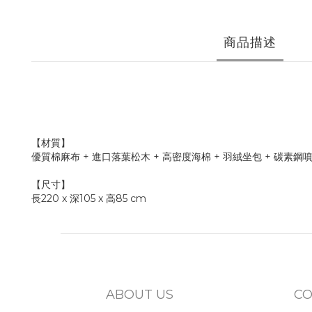
商品描述
【材質】
優質棉麻布 + 進口落葉松木 + 高密度海棉 + 羽絨坐包 + 碳素鋼
【尺寸】
長220 x 深105 x 高85 cm
ABOUT US
CO