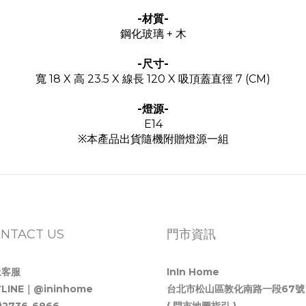
-材質-
鋼化玻璃 + 木
-尺寸-
寬 18 X 高 23.5 X 線長 120 X 吸頂蓋直徑 7 (CM)
-燈源-
E14
※本產品出貨隨機附贈燈源一組
NTACT US
門市資訊
上客服
InIn Home
LINE｜@ininhome
台北市松山區敦化南路一段67號