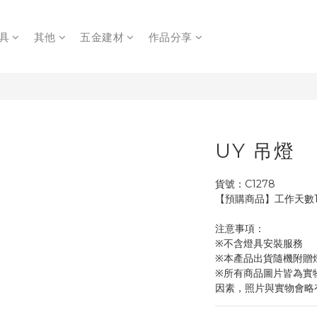
具
其他
五金建材
作品分享
UY 吊燈
貨號：C1278
【預購商品】工作天數1
注意事項：
※不含燈具安裝服務
※本產品出貨隨機附贈
※所有商品圖片皆為實
因素，照片與實物會略